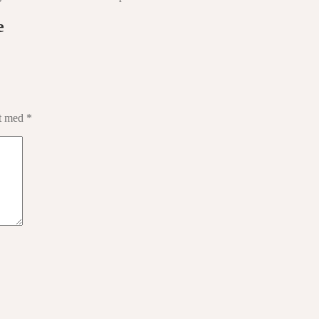
e
et med
*