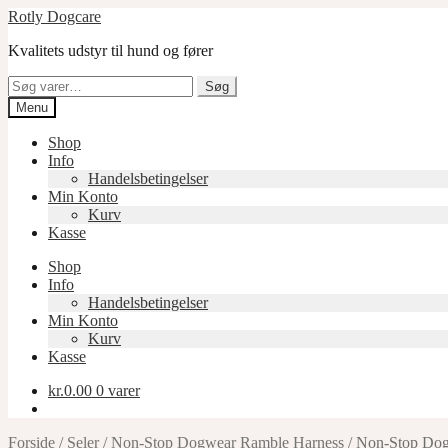
Spring
Spring
Rotly Dogcare
til
til
Kvalitets udstyr til hund og fører
navigation
indhold
Søg
Søg
efter:
Menu
Shop
Info
Handelsbetingelser
Min Konto
Kurv
Kasse
Shop
Info
Handelsbetingelser
Min Konto
Kurv
Kasse
kr.
0.00
0 varer
Forside
/
Seler
/
Non-Stop Dogwear Ramble Harness
/
Non-Stop Dog