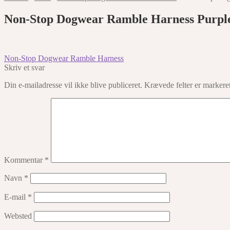
Non-Stop Dogwear Ramble Harness Purpl
Indlægsnavigation
Forrige
Non-Stop Dogwear Ramble Harness
indlæg:
Skriv et svar
Din e-mailadresse vil ikke blive publiceret.
Krævede felter er marker
Kommentar
*
Navn
*
E-mail
*
Websted