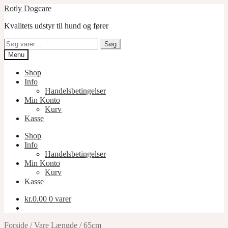
Spring
Spring
Rotly Dogcare
til
til
Kvalitets udstyr til hund og fører
navigation
indhold
Søg
Søg
efter:
Menu
Shop
Info
Handelsbetingelser
Min Konto
Kurv
Kasse
Shop
Info
Handelsbetingelser
Min Konto
Kurv
Kasse
kr.
0.00
0 varer
Forside
/
Vare Længde
/
65cm