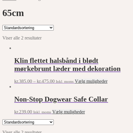
65cm
Viser alle 2 resultater
Klin flettet halsbånd i blødt
mørkebrunt læder med dekoration
This
kr.
385.00
–
kr.
475.00
Vælg muligheder
Inkl. moms
product
has
multiple
Non-Stop Dogwear Safe Collar
variants.
The
This
kr.
239.00
Vælg muligheder
Inkl. moms
options
product
may
has
be
multiple
chosen
Viser alle 2 resultater
variants.