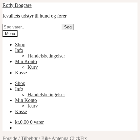
Spring
Spring
Rotly Dogcare
til
til
Kvalitets udstyr til hund og fører
navigation
indhold
Søg
Søg
efter:
Menu
Shop
Info
Handelsbetingelser
Min Konto
Kurv
Kasse
Shop
Info
Handelsbetingelser
Min Konto
Kurv
Kasse
kr.
0.00
0 varer
Forside
/
Tilbehør
/
Bike Antenna ClickFix