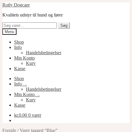
Spring
Spring
Rotly Dogcare
til
til
Kvalitets udstyr til hund og fører
navigation
indhold
Søg
Søg
efter:
Menu
Shop
Info
Handelsbetingelser
Min Konto
Kurv
Kasse
Shop
Info
Udfold
Handelsbetingelser
undermenu
Min Konto
Udfold
Kurv
undermenu
Kasse
kr.
0.00
0 varer
Forside
/
Varer tagged “Blue”