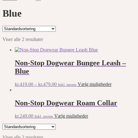
Blue
Viser alle 2 resultater
Non-Stop Dogwear Bungee Leash –
Blue
This
kr.
419.00
–
kr.
479.00
Vælg muligheder
Inkl. moms
product
has
multiple
Non-Stop Dogwear Roam Collar
variants.
The
This
kr.
249.00
Vælg muligheder
Inkl. moms
options
product
may
has
be
multiple
chosen
Viser alle 2 resultater
variants.