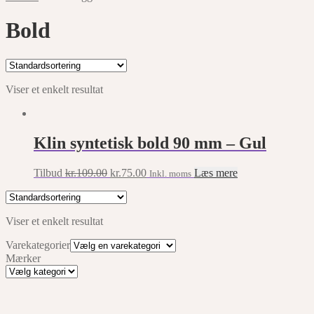
Bold
Viser et enkelt resultat
Klin syntetisk bold 90 mm – Gul
Original
Current
Tilbud
kr.
109.00
kr.
75.00
Læs mere
Inkl. moms
price
price
was:
is:
kr.109.00.
kr.75.00.
Viser et enkelt resultat
Varekategorier
Mærker
Mærker