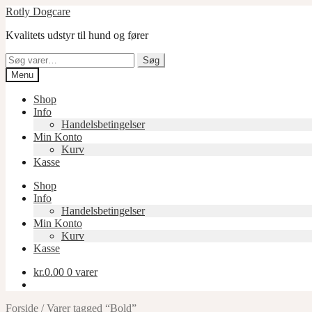
Spring
Spring
Rotly Dogcare
til
til
Kvalitets udstyr til hund og fører
navigation
indhold
Søg
Søg
efter:
Menu
Shop
Info
Handelsbetingelser
Min Konto
Kurv
Kasse
Shop
Info
Handelsbetingelser
Min Konto
Kurv
Kasse
kr.
0.00
0 varer
Forside
/
Varer tagged “Bold”