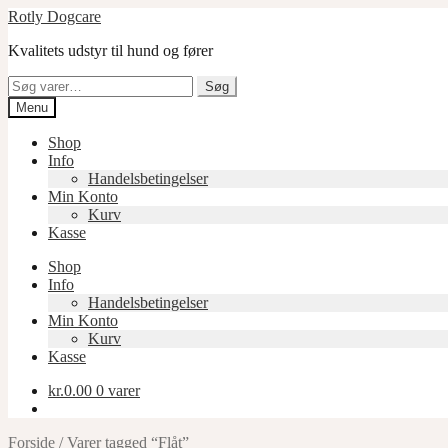
Spring
Spring
Rotly Dogcare
til
til
Kvalitets udstyr til hund og fører
navigation
indhold
Søg
Søg
efter:
Menu
Shop
Info
Handelsbetingelser
Min Konto
Kurv
Kasse
Shop
Info
Handelsbetingelser
Min Konto
Kurv
Kasse
kr.
0.00
0 varer
Forside
/
Varer tagged “Flåt”