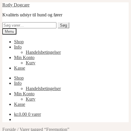
Spring
Spring
Rotly Dogcare
til
til
Kvalitets udstyr til hund og fører
navigation
indhold
Søg
Søg
efter:
Menu
Shop
Info
Handelsbetingelser
Min Konto
Kurv
Kasse
Shop
Info
Handelsbetingelser
Min Konto
Kurv
Kasse
kr.
0.00
0 varer
Forside
/
Varer tagged “Freemotion”