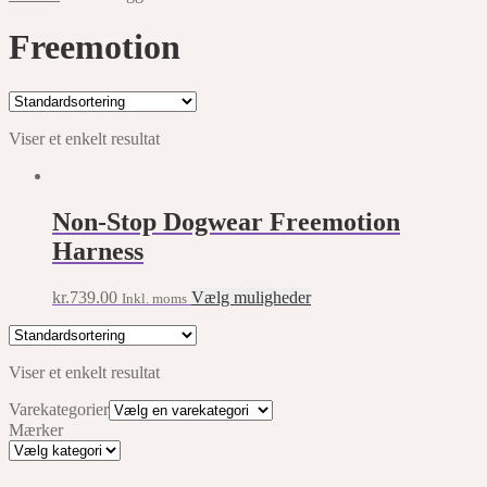
Freemotion
Viser et enkelt resultat
Non-Stop Dogwear Freemotion
Harness
This
kr.
739.00
Vælg muligheder
Inkl. moms
product
has
multiple
Viser et enkelt resultat
variants.
The
Varekategorier
options
Mærker
may
Mærker
be
chosen