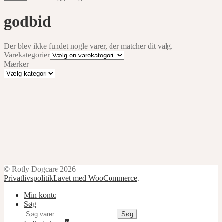
godbid
Der blev ikke fundet nogle varer, der matcher dit valg.
Varekategorier
Mærker
Mærker
© Rotly Dogcare 2026
Privatlivspolitik
Lavet med WooCommerce
.
Min konto
Søg
Søg
Søg
efter: