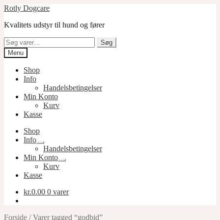
Spring
Spring
Rotly Dogcare
til
til
Kvalitets udstyr til hund og fører
navigation
indhold
Søg
Søg
efter:
Menu
Shop
Info
Handelsbetingelser
Min Konto
Kurv
Kasse
Shop
Info
Udfold
Handelsbetingelser
undermenu
Min Konto
Udfold
Kurv
undermenu
Kasse
kr.
0.00
0 varer
Forside
/
Varer tagged “godbid”