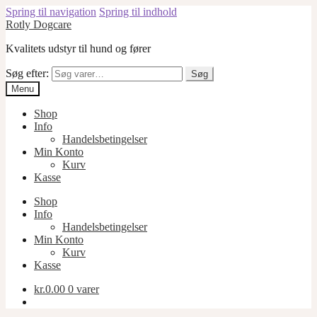
Spring til navigation
Spring til indhold
Rotly Dogcare
Kvalitets udstyr til hund og fører
Søg efter:
Søg
Menu
Shop
Info
Handelsbetingelser
Min Konto
Kurv
Kasse
Shop
Info
Handelsbetingelser
Min Konto
Kurv
Kasse
kr.
0.00
0 varer