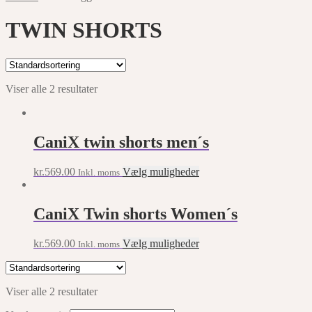
TWIN SHORTS
Viser alle 2 resultater
CaniX twin shorts men´s
This
kr.
569.00
Vælg muligheder
Inkl. moms
product
has
multiple
CaniX Twin shorts Women´s
variants.
The
This
kr.
569.00
Vælg muligheder
Inkl. moms
options
product
may
has
be
multiple
chosen
Viser alle 2 resultater
variants.
on
The
the