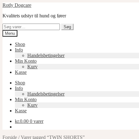
Spring
Spring
Rotly Dogcare
til
til
Kvalitets udstyr til hund og fører
navigation
indhold
Søg
Søg
efter:
Menu
Shop
Info
Handelsbetingelser
Min Konto
Kurv
Kasse
Shop
Info
Handelsbetingelser
Min Konto
Kurv
Kasse
kr.
0.00
0 varer
Forside
/
Varer tagged “TWIN SHORTS”