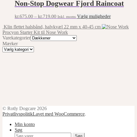
multiple
Non-Stop Dogwear Fjord Raincoat
chosen
variants.
on
The
the
This
kr.
675.00
–
kr.
719.00
Vælg muligheder
Inkl. moms
options
product
product
may
page
Klin flettet halsbånd, halvkvæl 22 mm x 40-45 cm
has
be
Procyon Starter Kit til Nose Work
multiple
chosen
Varekategorier
variants.
on
Mærker
The
the
Mærker
options
product
may
page
be
chosen
on
the
product
page
© Rotly Dogcare 2026
Privatlivspolitik
Lavet med WooCommerce
.
Min konto
Søg
Søg
Søg