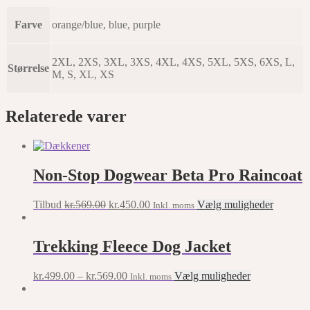
Farve
orange/blue, blue, purple
2XL, 2XS, 3XL, 3XS, 4XL, 4XS, 5XL, 5XS, 6XS, L,
Størrelse
M, S, XL, XS
Relaterede varer
Non-Stop Dogwear Beta Pro Raincoat
Original
Current
This
Tilbud
kr.
569.00
kr.
450.00
Vælg muligheder
Inkl. moms
price
price
product
was:
is:
has
kr.569.00.
kr.450.00.
multiple
Trekking Fleece Dog Jacket
variants.
The
This
kr.
499.00
–
kr.
569.00
Vælg muligheder
Inkl. moms
options
product
may
has
be