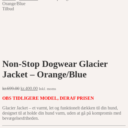
Orange/Blue
Tilbud
Non-Stop Dogwear Glacier
Jacket – Orange/Blue
Original
Current
kr.
699.00
kr.
400.00
Inkl. moms
price
price
OBS TIDLIGERE MODEL, DERAF PRISEN
was:
is:
kr.699.00.
kr.400.00.
Glacier Jacket – et varmt, let og funktionelt dækken til din hund,
designet til at holde din hund varm, uden at gå på kompromis med
bevægelsesfriheden.