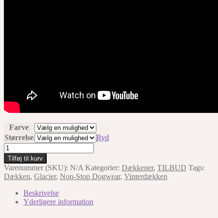
Farve
Størrelse
Ryd
Non-
Stop
Tilføj til kurv
Dogwear
Varenummer (SKU):
N/A
Kategorier:
Dækkener
,
TILBUD
Tags:
Glacier
Dækken
,
Glacier
,
Non-Stop Dogwear
,
Vinterdækken
Jacket
-
Beskrivelse
Orange/Blue
Yderligere information
antal