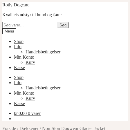
Spring
Spring
Rotly Dogcare
til
til
Kvalitets udstyr til hund og fører
navigation
indhold
Søg
Søg
efter:
Menu
Shop
Info
Handelsbetingelser
Min Konto
Kurv
Kasse
Shop
Info
Handelsbetingelser
Min Konto
Kurv
Kasse
kr.
0.00
0 varer
Forside
/
Dækkener
/
Non-Stop Dogwear Glacier Jacket –