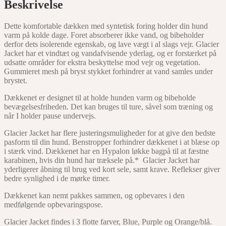
Beskrivelse
Dette komfortable dækken med syntetisk foring holder din hund
varm på kolde dage. Foret absorberer ikke vand, og bibeholder
derfor dets isolerende egenskab, og lave vægt i al slags vejr. Glacier
Jacket har et vindtæt og vandafvisende yderlag, og er forstærket på
udsatte områder for ekstra beskyttelse mod vejr og vegetation.
Gummieret mesh på bryst stykket forhindrer at vand samles under
brystet.
Dækkenet er designet til at holde hunden varm og bibeholde
bevægelsesfriheden. Det kan bruges til ture, såvel som træning og
når I holder pause undervejs.
Glacier Jacket har flere justeringsmuligheder for at give den bedste
pasform til din hund. Benstropper forhindrer dækkenet i at blæse op
i stærk vind. Dækkenet har en Hypalon løkke bagpå til at fæstne
karabinen, hvis din hund har træksele på.* Glacier Jacket har
yderligerer åbning til brug ved kort sele, samt krave. Reflekser giver
bedre synlighed i de mørke timer.
Dækkenet kan nemt pakkes sammen, og opbevares i den
medfølgende opbevaringspose.
Glacier Jacket findes i 3 flotte farver, Blue, Purple og Orange/blå.