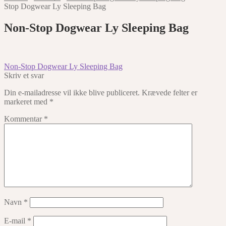
Stop Dogwear Ly Sleeping Bag
Non-Stop Dogwear Ly Sleeping Bag
Indlægsnavigation
Forrige
Non-Stop Dogwear Ly Sleeping Bag
indlæg:
Skriv et svar
Din e-mailadresse vil ikke blive publiceret.
Krævede felter er
markeret med
*
Kommentar
*
Navn
*
E-mail
*