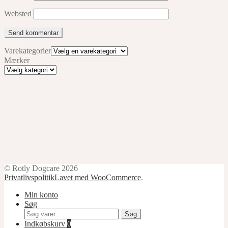
Websted
Varekategorier
Mærker
Mærker
© Rotly Dogcare 2026
Privatlivspolitik
Lavet med WooCommerce
.
Min konto
Søg
Søg
Søg
efter:
Indkøbskurv
0