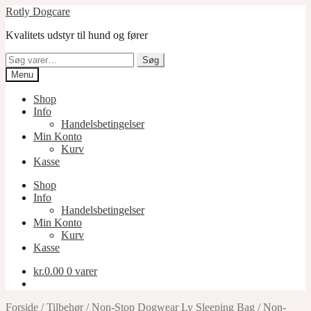
Spring
Spring
Rotly Dogcare
til
til
Kvalitets udstyr til hund og fører
navigation
indhold
Søg
Søg
efter:
Menu
Shop
Info
Handelsbetingelser
Min Konto
Kurv
Kasse
Shop
Info
Handelsbetingelser
Min Konto
Kurv
Kasse
kr.
0.00
0 varer
Forside
/
Tilbehør
/
Non-Stop Dogwear Ly Sleeping Bag
/
Non-