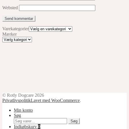
Websted
Varekategorier
Mærker
Mærker
© Rotly Dogcare 2026
Privatlivspolitik
Lavet med WooCommerce
.
Min konto
Søg
Søg
Søg
efter:
Indkøbskurv
0