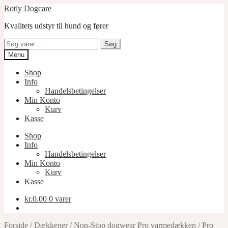
Spring
Spring
Rotly Dogcare
til
til
Kvalitets udstyr til hund og fører
navigation
indhold
Søg
Søg
efter:
Menu
Shop
Info
Handelsbetingelser
Min Konto
Kurv
Kasse
Shop
Info
Handelsbetingelser
Min Konto
Kurv
Kasse
kr.
0.00
0 varer
Forside
/
Dækkener
/
Non-Stop dogwear Pro varmedækken
/
Pro