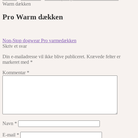
Warm dækken
Pro Warm dækken
Indlægsnavigation
Forrige
Non-Stop dogwear Pro varmedækken
indlæg:
Skriv et svar
Din e-mailadresse vil ikke blive publiceret.
Krævede felter er
markeret med
*
Kommentar
*
Navn
*
E-mail
*