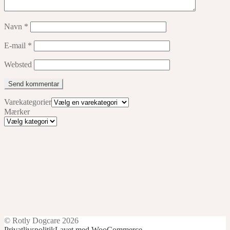
Navn
*
E-mail
*
Websted
Varekategorier
Mærker
Mærker
© Rotly Dogcare 2026
Privatlivspolitik
Lavet med WooCommerce
.