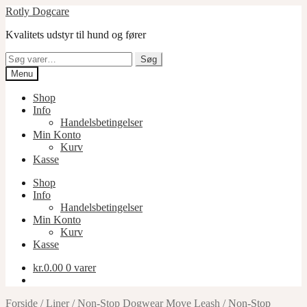
Spring
Spring
Rotly Dogcare
til
til
Kvalitets udstyr til hund og fører
navigation
indhold
Søg
Søg
efter:
Menu
Shop
Info
Handelsbetingelser
Min Konto
Kurv
Kasse
Shop
Info
Handelsbetingelser
Min Konto
Kurv
Kasse
kr.
0.00
0 varer
Forside
/
Liner
/
Non-Stop Dogwear Move Leash
/
Non-Stop