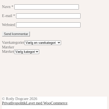
Navn
*
E-mail
*
Websted
Varekategorier
Mærker
Mærker
© Rotly Dogcare 2026
Privatlivspolitik
Lavet med WooCommerce
.