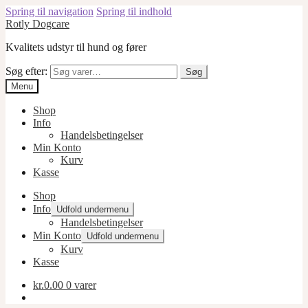
Spring til navigation
Spring til indhold
Rotly Dogcare
Kvalitets udstyr til hund og fører
Søg efter:
Søg
Menu
Shop
Info
Handelsbetingelser
Min Konto
Kurv
Kasse
Shop
Info
Udfold undermenu
Handelsbetingelser
Min Konto
Udfold undermenu
Kurv
Kasse
kr.
0.00
0 varer