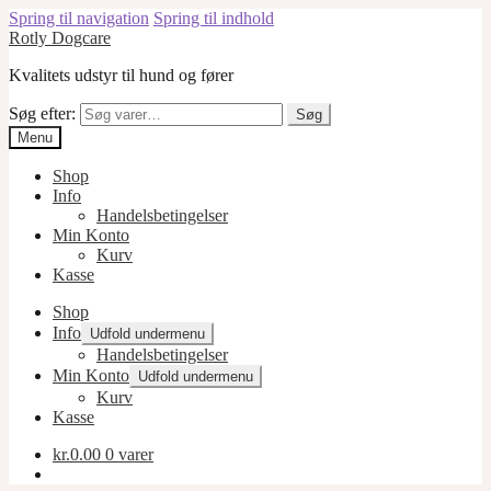
Spring til navigation
Spring til indhold
Rotly Dogcare
Kvalitets udstyr til hund og fører
Søg efter:
Søg
Menu
Shop
Info
Handelsbetingelser
Min Konto
Kurv
Kasse
Shop
Info
Udfold undermenu
Handelsbetingelser
Min Konto
Udfold undermenu
Kurv
Kasse
kr.
0.00
0 varer