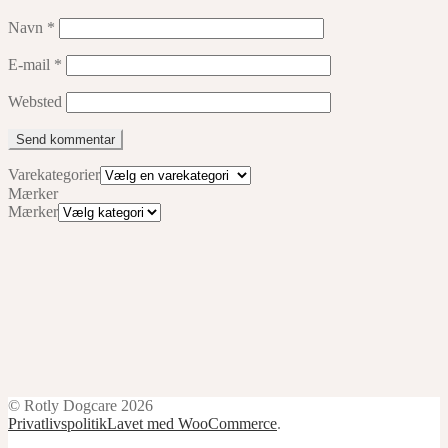
Navn
*
E-mail
*
Websted
Varekategorier
Mærker
Mærker
© Rotly Dogcare 2026
Privatlivspolitik
Lavet med WooCommerce
.