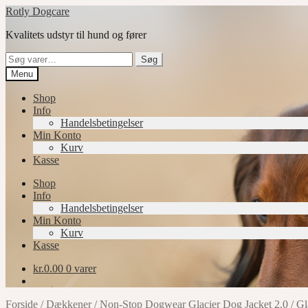
Spring
Spring
Rotly Dogcare
til
til
Kvalitets udstyr til hund og fører
navigation
indhold
Søg
Søg
efter:
Menu
Shop
Info
Handelsbetingelser
Min Konto
Kurv
Kasse
Shop
Info
Handelsbetingelser
Min Konto
Kurv
Kasse
kr.
0.00
0 varer
Forside
/
Dækkener
/
Non-Stop Dogwear Glacier Dog Jacket 2.0
/
Gl