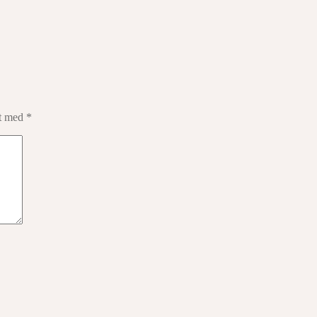
et med
*