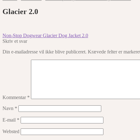
Glacier 2.0
Indlægsnavigation
Forrige
Non-Stop Dogwear Glacier Dog Jacket 2.0
indlæg:
Skriv et svar
Din e-mailadresse vil ikke blive publiceret.
Krævede felter er marker
Kommentar
*
Navn
*
E-mail
*
Websted