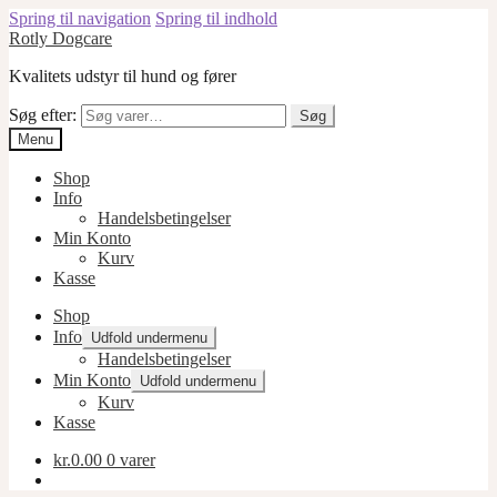
Spring til navigation
Spring til indhold
Rotly Dogcare
Kvalitets udstyr til hund og fører
Søg efter:
Søg
Menu
Shop
Info
Handelsbetingelser
Min Konto
Kurv
Kasse
Shop
Info
Udfold undermenu
Handelsbetingelser
Min Konto
Udfold undermenu
Kurv
Kasse
kr.
0.00
0 varer