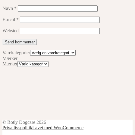
Navn
*
E-mail
*
Websted
Varekategorier
Mærker
Mærker
© Rotly Dogcare 2026
Privatlivspolitik
Lavet med WooCommerce
.