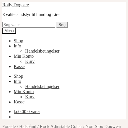
Spring
Spring
Rotly Dogcare
til
til
Kvalitets udstyr til hund og fører
navigation
indhold
Søg
Søg
efter:
Menu
Shop
Info
Handelsbetingelser
Min Konto
Kurv
Kasse
Shop
Info
Handelsbetingelser
Min Konto
Kurv
Kasse
kr.
0.00
0 varer
Forside
/
Halsbånd
/
Rock Adjustable Collar
/
Non-Stop Dogwear