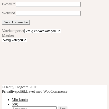
E-mail
*
Websted
Varekategorier
Mærker
Mærker
© Rotly Dogcare 2026
Privatlivspolitik
Lavet med WooCommerce
.
Min konto
Søg
Søg
Søg