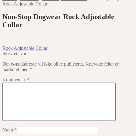
Rock Adjustable Collar
Non-Stop Dogwear Rock Adjustable
Collar
Indlægsnavigation
Forrige
Rock Adjustable Collar
indlæg:
Skriv et svar
Din e-mailadresse vil ikke blive publiceret.
Krævede felter er
markeret med
*
Kommentar
*
Navn
*