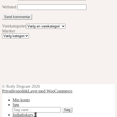
Websted
Varekategorier
Mærker
Mærker
© Rotly Dogcare 2026
Privatlivspolitik
Lavet med WooCommerce
.
Min konto
Søg
Søg
Søg
efter:
Indkøbskurv
0