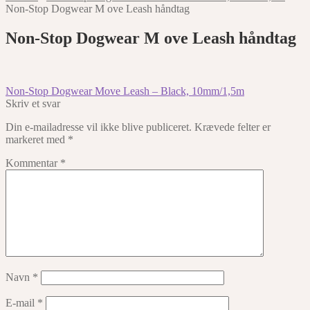
Non-Stop Dogwear M ove Leash håndtag
Non-Stop Dogwear M ove Leash håndtag
Indlægsnavigation
Forrige
Non-Stop Dogwear Move Leash – Black, 10mm/1,5m
indlæg:
Skriv et svar
Din e-mailadresse vil ikke blive publiceret.
Krævede felter er
markeret med
*
Kommentar
*
Navn
*
E-mail
*