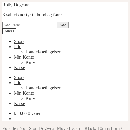
Spring
Spring
Rotly Dogcare
til
til
Kvalitets udstyr til hund og fører
navigation
indhold
Søg
Søg
efter:
Menu
Shop
Info
Handelsbetingelser
Min Konto
Kurv
Kasse
Shop
Info
Handelsbetingelser
Min Konto
Kurv
Kasse
kr.
0.00
0 varer
Forside
/
Non-Stop Dogwear Move Leash – Black, 10mm/1,5m
/