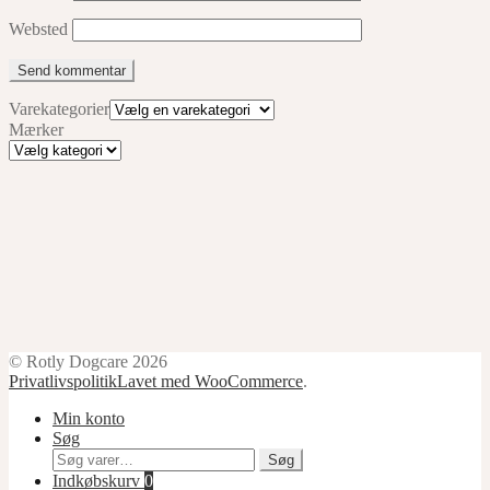
Websted
Varekategorier
Mærker
Mærker
© Rotly Dogcare 2026
Privatlivspolitik
Lavet med WooCommerce
.
Min konto
Søg
Søg
Søg
efter:
Indkøbskurv
0