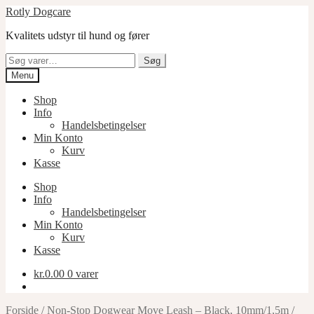
Spring
Spring
Rotly Dogcare
til
til
Kvalitets udstyr til hund og fører
navigation
indhold
Søg
Søg
efter:
Menu
Shop
Info
Handelsbetingelser
Min Konto
Kurv
Kasse
Shop
Info
Handelsbetingelser
Min Konto
Kurv
Kasse
kr.
0.00
0 varer
Forside
/
Non-Stop Dogwear Move Leash – Black, 10mm/1,5m
/