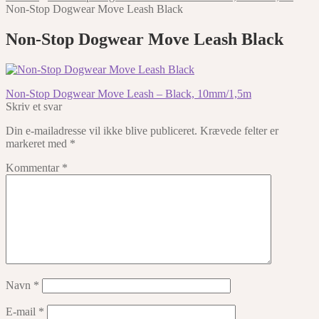
Non-Stop Dogwear Move Leash Black
Non-Stop Dogwear Move Leash Black
Indlægsnavigation
Forrige
Non-Stop Dogwear Move Leash – Black, 10mm/1,5m
indlæg:
Skriv et svar
Din e-mailadresse vil ikke blive publiceret.
Krævede felter er
markeret med
*
Kommentar
*
Navn
*
E-mail
*