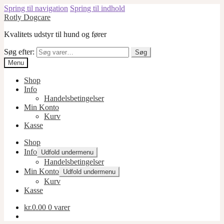
Spring til navigation
Spring til indhold
Rotly Dogcare
Kvalitets udstyr til hund og fører
Søg efter:
Søg
Menu
Shop
Info
Handelsbetingelser
Min Konto
Kurv
Kasse
Shop
Info
Udfold undermenu
Handelsbetingelser
Min Konto
Udfold undermenu
Kurv
Kasse
kr.
0.00
0 varer