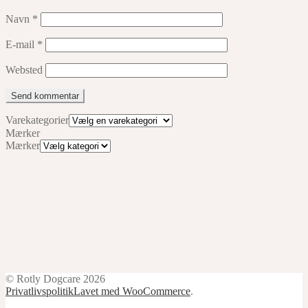
Navn
*
E-mail
*
Websted
Varekategorier
Mærker
Mærker
© Rotly Dogcare 2026
Privatlivspolitik
Lavet med WooCommerce
.