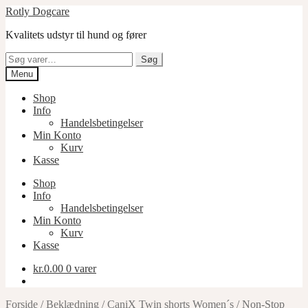
Spring
Spring
Rotly Dogcare
til
til
Kvalitets udstyr til hund og fører
navigation
indhold
Søg
Søg
efter:
Menu
Shop
Info
Handelsbetingelser
Min Konto
Kurv
Kasse
Shop
Info
Handelsbetingelser
Min Konto
Kurv
Kasse
kr.
0.00
0 varer
Forside
/
Beklædning
/
CaniX Twin shorts Women´s
/
Non-Stop