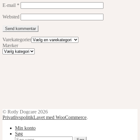
E-mail
*
Websted
Varekategorier
Mærker
Mærker
© Rotly Dogcare 2026
Privatlivspolitik
Lavet med WooCommerce
.
Min konto
Søg
Søg
Søg