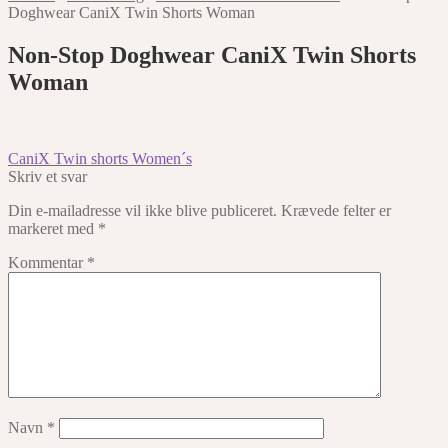
Doghwear CaniX Twin Shorts Woman
Non-Stop Doghwear CaniX Twin Shorts
Woman
Indlægsnavigation
Forrige
CaniX Twin shorts Women´s
indlæg:
Skriv et svar
Din e-mailadresse vil ikke blive publiceret.
Krævede felter er
markeret med
*
Kommentar
*
Navn
*