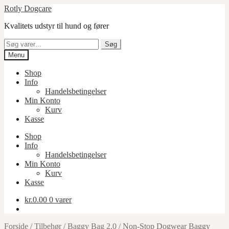
Spring
Spring
Rotly Dogcare
til
til
Kvalitets udstyr til hund og fører
navigation
indhold
Søg
Søg
efter:
Menu
Shop
Info
Handelsbetingelser
Min Konto
Kurv
Kasse
Shop
Info
Handelsbetingelser
Min Konto
Kurv
Kasse
kr.
0.00
0 varer
Forside
/
Tilbehør
/
Baggy Bag 2.0
/
Non-Stop Dogwear Baggy