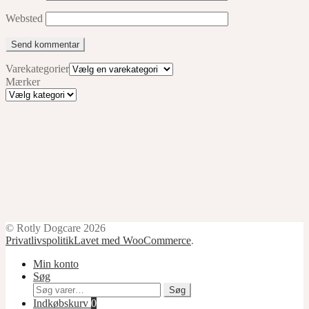
Websted
Varekategorier
Mærker
Mærker
© Rotly Dogcare 2026
Privatlivspolitik
Lavet med WooCommerce
.
Min konto
Søg
Søg
Søg
efter:
Indkøbskurv
0