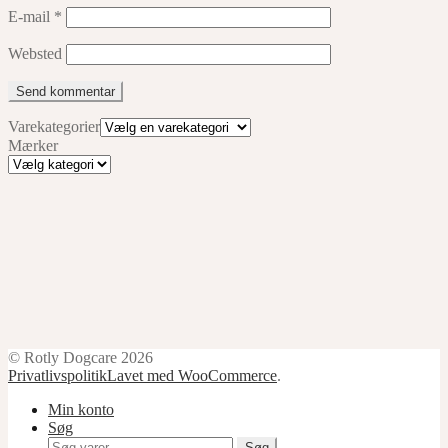
E-mail
*
Websted
Varekategorier
Mærker
Mærker
© Rotly Dogcare 2026
Privatlivspolitik
Lavet med WooCommerce
.
Min konto
Søg
Søg
Søg