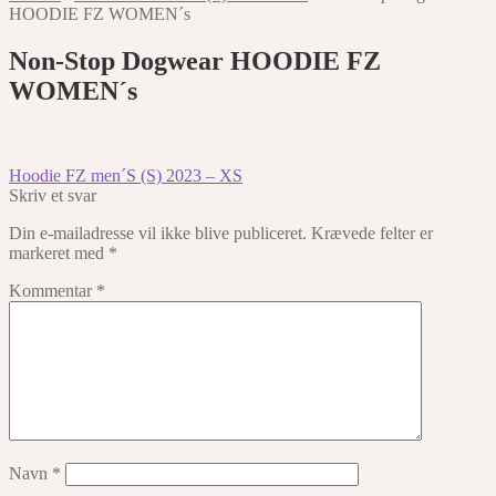
HOODIE FZ WOMEN´s
Non-Stop Dogwear HOODIE FZ
WOMEN´s
Indlægsnavigation
Forrige
Hoodie FZ men´S (S) 2023 – XS
indlæg:
Skriv et svar
Din e-mailadresse vil ikke blive publiceret.
Krævede felter er
markeret med
*
Kommentar
*
Navn
*