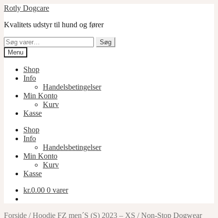
Spring
Spring
Rotly Dogcare
til
til
Kvalitets udstyr til hund og fører
navigation
indhold
Søg
Søg
efter:
Menu
Shop
Info
Handelsbetingelser
Min Konto
Kurv
Kasse
Shop
Info
Handelsbetingelser
Min Konto
Kurv
Kasse
kr.
0.00
0 varer
Forside
/
Hoodie FZ men´S (S) 2023 – XS
/
Non-Stop Dogwear