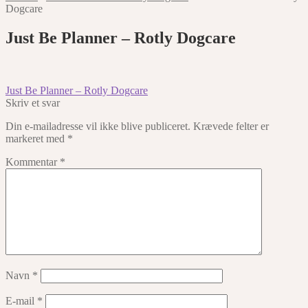
Dogcare
Just Be Planner – Rotly Dogcare
Indlægsnavigation
Forrige
Just Be Planner – Rotly Dogcare
indlæg:
Skriv et svar
Din e-mailadresse vil ikke blive publiceret.
Krævede felter er
markeret med
*
Kommentar
*
Navn
*
E-mail
*