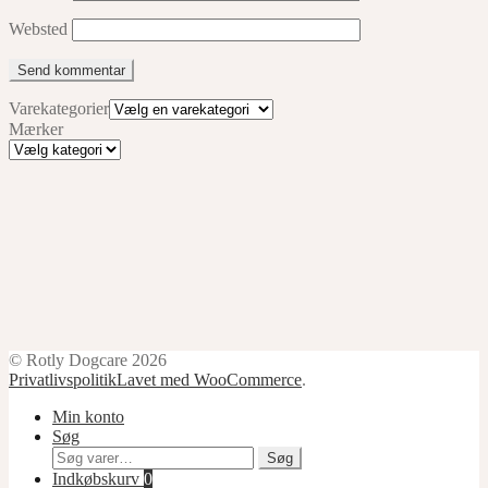
Websted
Varekategorier
Mærker
Mærker
© Rotly Dogcare 2026
Privatlivspolitik
Lavet med WooCommerce
.
Min konto
Søg
Søg
Søg
efter:
Indkøbskurv
0