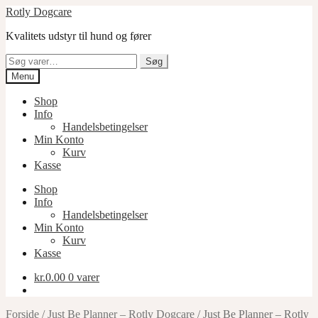
Spring
Spring
Rotly Dogcare
til
til
Kvalitets udstyr til hund og fører
navigation
indhold
Søg
Søg
efter:
Menu
Shop
Info
Handelsbetingelser
Min Konto
Kurv
Kasse
Shop
Info
Handelsbetingelser
Min Konto
Kurv
Kasse
kr.
0.00
0 varer
Forside
/
Just Be Planner – Rotly Dogcare
/
Just Be Planner – Rotly