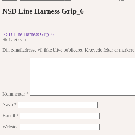
NSD Line Harness Grip_6
Indlægsnavigation
Forrige
NSD Line Harness Grip_6
indlæg:
Skriv et svar
Din e-mailadresse vil ikke blive publiceret.
Krævede felter er marker
Kommentar
*
Navn
*
E-mail
*
Websted