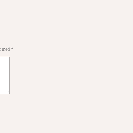
et med
*