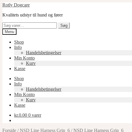
Spring
Spring
Rotly Dogcare
til
til
Kvalitets udstyr til hund og fører
navigation
indhold
Søg
Søg
efter:
Menu
Shop
Info
Handelsbetingelser
Min Konto
Kurv
Kasse
Shop
Info
Handelsbetingelser
Min Konto
Kurv
Kasse
kr.
0.00
0 varer
Forside
/
NSD Line Harness Grip_6
/
NSD Line Harness Grip_6