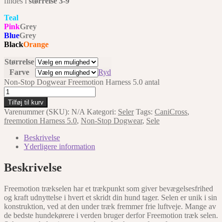
findes i
størrelse 3-9
Teal
Pink
Grey
Blue
Grey
Black
Orange
Størrelse
Farve
Ryd
Non-Stop Dogwear Freemotion Harness 5.0 antal
Tilføj til kurv
Varenummer (SKU):
N/A
Kategori:
Seler
Tags:
CaniCross
,
freemotion Harness 5.0
,
Non-Stop Dogwear
,
Sele
Beskrivelse
Yderligere information
Beskrivelse
Freemotion trækselen har et trækpunkt som giver bevægelsesfrihed
og kraft udnyttelse i hvert et skridt din hund tager. Selen er unik i sin
konstruktion, ved at den under træk fremmer frie luftveje. Mange av
de bedste hundekørere i verden bruger derfor Freemotion træk selen.