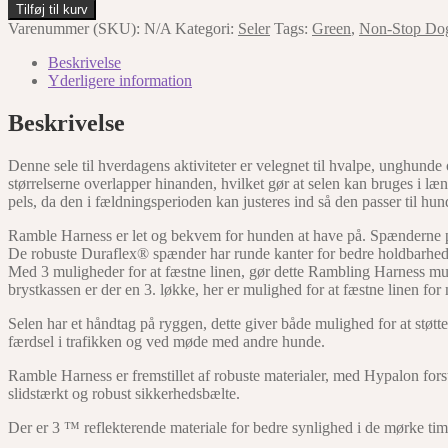
Stop
Tilføj til kurv
Dogwear
Varenummer (SKU):
N/A
Kategori:
Seler
Tags:
Green
,
Non-Stop Do
Ramble
Harness
Beskrivelse
antal
Yderligere information
Beskrivelse
Denne sele til hverdagens aktiviteter er velegnet til hvalpe, unghund
størrelserne overlapper hinanden, hvilket gør at selen kan bruges i l
pels, da den i fældningsperioden kan justeres ind så den passer til hun
Ramble Harness er let og bekvem for hunden at have på. Spænderne på be
De robuste Duraflex® spænder har runde kanter for bedre holdbarhed, 
Med 3 muligheder for at fæstne linen, gør dette Rambling Harness mult
brystkassen er der en 3. løkke, her er mulighed for at fæstne linen for 
Selen har et håndtag på ryggen, dette giver både mulighed for at støtt
færdsel i trafikken og ved møde med andre hunde.
Ramble Harness er fremstillet af robuste materialer, med Hypalon forst
slidstærkt og robust sikkerhedsbælte.
Der er 3 ™ reflekterende materiale for bedre synlighed i de mørke tim