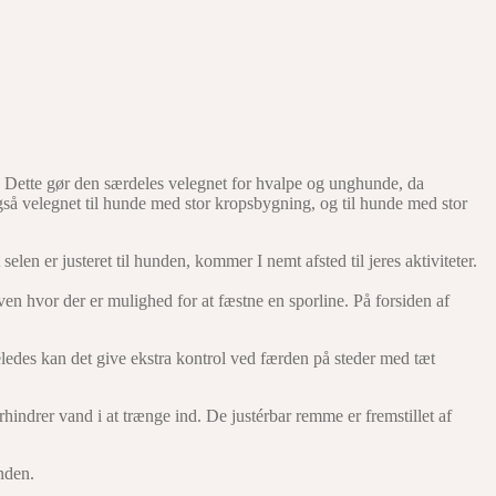
n. Dette gør den særdeles velegnet for hvalpe og unghunde, da
gså velegnet til hunde med stor kropsbygning, og til hunde med stor
en er justeret til hunden, kommer I nemt afsted til jeres aktiviteter.
en hvor der er mulighed for at fæstne en sporline. På forsiden af
eledes kan det give ekstra kontrol ved færden på steder med tæt
hindrer vand i at trænge ind. De justérbar remme er fremstillet af
nden.