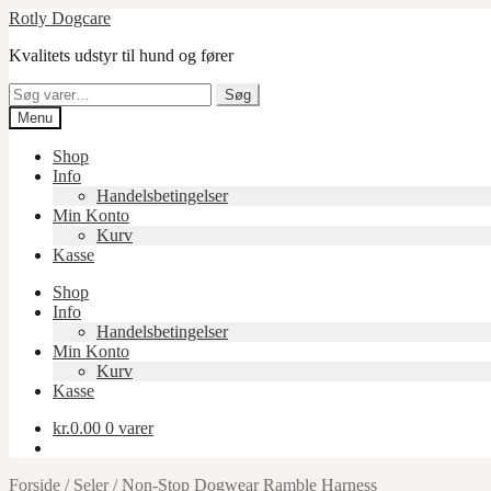
Spring
Spring
Rotly Dogcare
til
til
Kvalitets udstyr til hund og fører
navigation
indhold
Søg
Søg
efter:
Menu
Shop
Info
Handelsbetingelser
Min Konto
Kurv
Kasse
Shop
Info
Handelsbetingelser
Min Konto
Kurv
Kasse
kr.
0.00
0 varer
Forside
/
Seler
/
Non-Stop Dogwear Ramble Harness