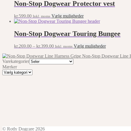
Non-Stop Dogwear Protector vest
This
kr.
599.00
Vælg muligheder
Inkl. moms
product
has
multiple
Non-Stop Dogwear Touring Bungee
variants.
The
This
kr.
269.00
–
kr.
399.00
Vælg muligheder
Inkl. moms
options
product
may
Non-Stop Dogwear Line H
has
be
Varekategorier
multiple
chosen
Mærker
variants.
on
Mærker
The
the
options
product
may
page
be
chosen
on
the
product
page
© Rotly Dogcare 2026