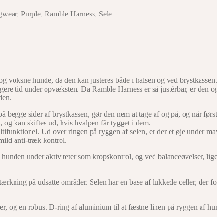
gwear
,
Purple
,
Ramble Harness
,
Sele
e og voksne hunde, da den kan justeres både i halsen og ved brystkasse
ængere tid under opvæksten. Da Ramble Harness er så justérbar, er den o
den.
gge sider af brystkassen, gør den nem at tage af og på, og når først sel
og kan skiftes ud, hvis hvalpen får tygget i dem.
ifunktionel. Ud over ringen på ryggen af selen, er der et øje under mav
mild anti-træk kontrol.
e hunden under aktiviteter som kropskontrol, og ved balanceøvelser, lig
ærkning på udsatte områder. Selen har en base af lukkede celler, der for
er, og en robust D-ring af aluminium til at fæstne linen på ryggen af hu