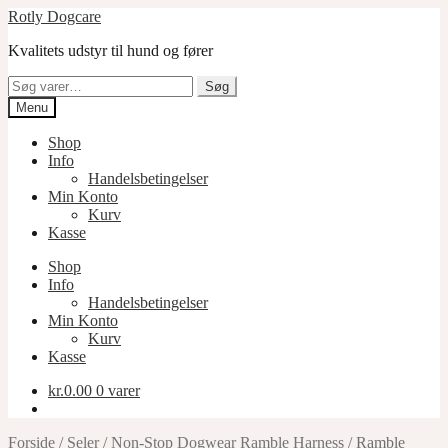
Spring
Spring
Rotly Dogcare
til
til
Kvalitets udstyr til hund og fører
navigation
indhold
Søg
Søg
efter:
Menu
Shop
Info
Handelsbetingelser
Min Konto
Kurv
Kasse
Shop
Info
Handelsbetingelser
Min Konto
Kurv
Kasse
kr.
0.00
0 varer
Forside
/
Seler
/
Non-Stop Dogwear Ramble Harness
/
Ramble