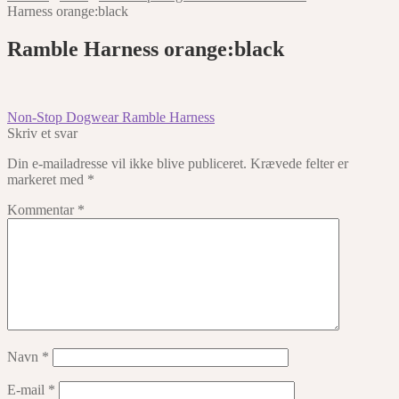
Harness orange:black
Ramble Harness orange:black
Indlægsnavigation
Forrige
Non-Stop Dogwear Ramble Harness
indlæg:
Skriv et svar
Din e-mailadresse vil ikke blive publiceret.
Krævede felter er
markeret med
*
Kommentar
*
Navn
*
E-mail
*