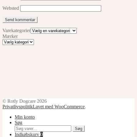
Websted
Varekategorier
Mærker
Mærker
© Rotly Dogcare 2026
Privatlivspolitik
Lavet med WooCommerce
.
Min konto
Søg
Søg
Søg
efter:
Indkøbskurv
0